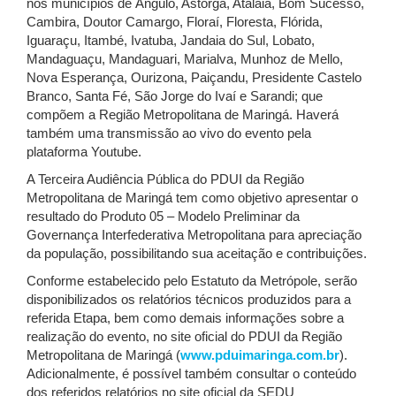
nos municípios de Ângulo, Astorga, Atalaia, Bom Sucesso,
Cambira, Doutor Camargo, Floraí, Floresta, Flórida,
Iguaraçu, Itambé, Ivatuba, Jandaia do Sul, Lobato,
Mandaguaçu, Mandaguari, Marialva, Munhoz de Mello,
Nova Esperança, Ourizona, Paiçandu, Presidente Castelo
Branco, Santa Fé, São Jorge do Ivaí e Sarandi; que
compõem a Região Metropolitana de Maringá. Haverá
também uma transmissão ao vivo do evento pela
plataforma Youtube.
A Terceira Audiência Pública do PDUI da Região
Metropolitana de Maringá tem como objetivo apresentar o
resultado do Produto 05 – Modelo Preliminar da
Governança Interfederativa Metropolitana para apreciação
da população, possibilitando sua aceitação e contribuições.
Conforme estabelecido pelo Estatuto da Metrópole, serão
disponibilizados os relatórios técnicos produzidos para a
referida Etapa, bem como demais informações sobre a
realização do evento, no site oficial do PDUI da Região
Metropolitana de Maringá (
www.pduimaringa.com.br
).
Adicionalmente, é possível também consultar o conteúdo
dos referidos relatórios no site oficial da SEDU