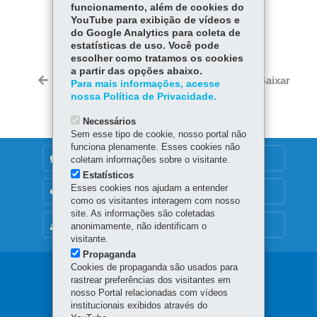
funcionamento, além de cookies do
COMPARTILHE:
YouTube para exibição de vídeos e
do Google Analytics para coleta de
Fa
W
estatísticas de uso. Você pode
escolher como tratamos os cookies
ce
ha
Tw
a partir das opções abaixo.
bo
ts
Voltar
Início
Imprimir
Baixar
Para mais informações, acesse
itt
ok
Ap
nossa Política de Privacidade.
er
p
Necessários
Sem esse tipo de cookie, nosso portal não
funciona plenamente. Esses cookies não
DENUNCIE CORRUPÇÃO
coletam informações sobre o visitante.
Estatísticos
Esses cookies nos ajudam a entender
OUVIDORIA
como os visitantes interagem com nosso
site. As informações são coletadas
MAPA DO SITE
anonimamente, não identificam o
visitante.
Propaganda
Cookies de propaganda são usados para
Navegação
rastrear preferências dos visitantes em
nosso Portal relacionadas com vídeos
principal
institucionais exibidos através do