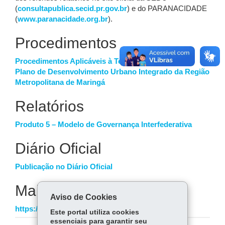
(
consultapublica.secid.pr.gov.br
) e do PARANACIDADE
(
www.paranacidade.org.br
).
Procedimentos
Procedimentos Aplicáveis à Terceira Audiência do
Plano de Desenvolvimento Urbano Integrado da Região
Metropolitana de Maringá
Relatórios
Produto 5 – Modelo de Governança Interfederativa
Diário Oficial
Publicação no Diário Oficial
Mais informações
Aviso de Cookies
https://www.pduimaringa.com.br/audiencia
Este portal utiliza cookies
essenciais para garantir seu