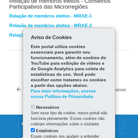
Relação de membros eleitos - Conselhos
Participativos das Microrregiões
Relação de membros eleitos - MRAE-1
Relação de membros eleitos - MRAE-2
Relação de membros eleitos - MRAE-3
Aviso de Cookies
Este portal utiliza cookies
essenciais para garantir seu
funcionamento, além de cookies do
COMPARTILHE:
YouTube para exibição de vídeos e
do Google Analytics para coleta de
Fa
W
estatísticas de uso. Você pode
escolher como tratamos os cookies
ce
ha
Tw
a partir das opções abaixo.
bo
ts
Voltar
Início
Imprimir
Baixar
Para mais informações, acesse
itt
ok
Ap
nossa Política de Privacidade.
er
p
Necessários
Sem esse tipo de cookie, nosso portal não
funciona plenamente. Esses cookies não
DENUNCIE CORRUPÇÃO
coletam informações sobre o visitante.
Estatísticos
Esses cookies nos ajudam a entender
OUVIDORIA